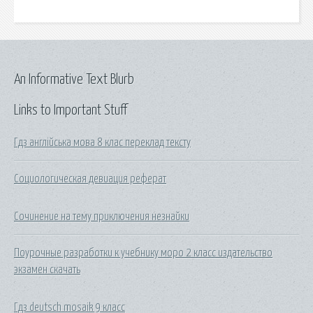
An Informative Text Blurb
Links to Important Stuff
Гдз англійська мова 8 клас переклад тексту
Социологическая девиация реферат
Сочинение на тему приключения незнайки
Поурочные разработки к учебнику моро 2 класс издательство
экзамен скачать
Гдз deutsch mosaik 9 класс