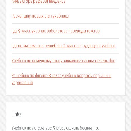
Князь игорь реферат введение
Расчет шпунтовых стен учебники
Гдз 9 класс учебник биболетова переводы текстов
Гдз по математике решебник 2 класс в.н рудницкая учебник
Учебник по немецкому языку завьялова ильина скачать doc
Решебник по физике 8 класс учебник вопросы перышкин
упражнения
Links
Учебник по литературе 5 класс скачать бесплатно.