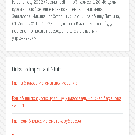
Ильина Год: 2002 Формат:pdf + mp3 Размер: 120 Мб Цель
курса - приобретение навыков чтения, понимания.
Завьялова, Ильина - собственные ключи к учебнику Пятница,
01 Июля 2011 г. 23:25 + в цитатник В данном посте буду
постепенно писать переводы текстов и ответы к
упражнениям.
Links to Important Stuff
Гдз на 6 клас з математыкы мерзляк
Решебник по русскому языку 5 класс ладыженская баранова
часть 1
Гдз нейм 6 класс математика зубарева