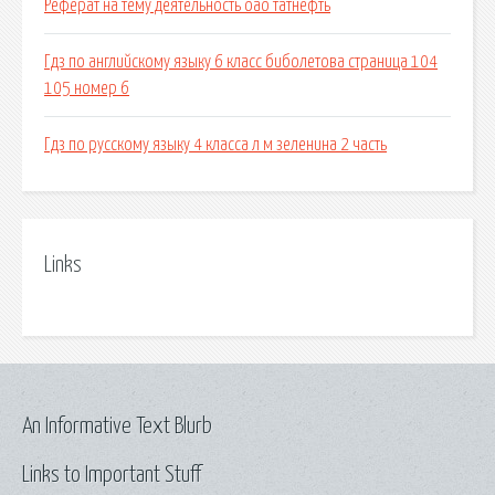
Реферат на тему деятельность оао татнефть
Гдз по английскому языку 6 класс биболетова страница 104
105 номер 6
Гдз по русскому языку 4 класса л м зеленина 2 часть
Links
An Informative Text Blurb
Links to Important Stuff