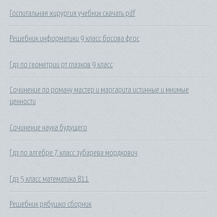
Госпитальная хирургия учебник скачать pdf
Решебник информатики 9 класс босова фгос
Гдз по геометрии рт глазков 9 класс
Сочинение по роману мастер и маргарита истинные и мнимые
ценности
Сочинение наука будущего
Гдз по алгебре 7 класс зубарева мордкович
Гдз 5 класс математика 811
Решебник рябушко сборник