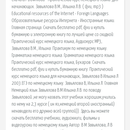
начинающих. Завьялова В.М., Ильина Л.В. ( djvu, mp3 )
Educational resources of the Internet - Foreign Languages.
Образовательные ресурсы Интернета - Иностранные языки.
Главная страница. Скачать бесплатно pdf, djvu и купить
бумажную и электронную книгу по лучшей цене со скидкой:
Практический курс немецкого языка, Аудиокурс MP3,
Завьялова В.М., Ильина. Практикум по немецкому языку.
Грамматика немецкого языка. Грамматика немецкого языка.
Практический курс немецкого языка, Бухаров. Скачать
бесплатно pdf, djvu и купить бумажную книгу: Практический
курс немецкого языка для начинающих, Завьялова В Ильина Л
2003.ЕГЭ по немецкому языку. Завьялова В, Ильина Л. Главная
Немецкий язык Завьялова В.М Ильина Л.В. по поводу
Завьяловой ,не могу назвать этот учебник хорошим,учились
по нему на 2,3 курсе ( ин яз,немецкий второй иностранный)
ненавидели его дружно всей группой)). Здесь вы можете
скачать бесплатно учебники, аудиокниги, фильмы и
видеоуроки по немецкому языку.Автор: В М Завьялова, Л В