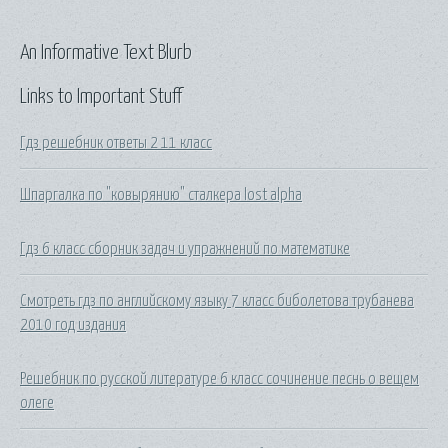
An Informative Text Blurb
Links to Important Stuff
Гдз решебник ответы 2 11 класс
Шпаргалка по "ковырянию" сталкера lost alpha
Гдз 6 класс сборник задач и упражнений по математике
Смотреть гдз по английскому языку 7 класс биболетова трубанева
2010 год издания
Решебник по русской литературе 6 класс сочинение песнь о вещем
олеге