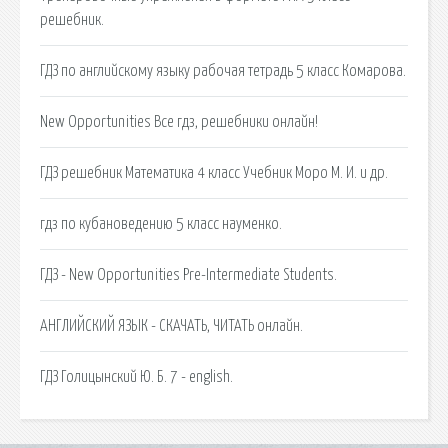
решебник.
ГДЗ по английскому языку рабочая тетрадь 5 класс Комарова.
New Opportunities Все гдз, решебники онлайн!
ГДЗ решебник Математика 4 класс Учебник Моро М. И. и др.
гдз по кубановедению 5 класс науменко.
ГДЗ - New Opportunities Pre-Intermediate Students.
АНГЛИЙСКИЙ ЯЗЫК - СКАЧАТЬ, ЧИТАТЬ онлайн.
ГДЗ Голицынский Ю. Б. 7 - english.