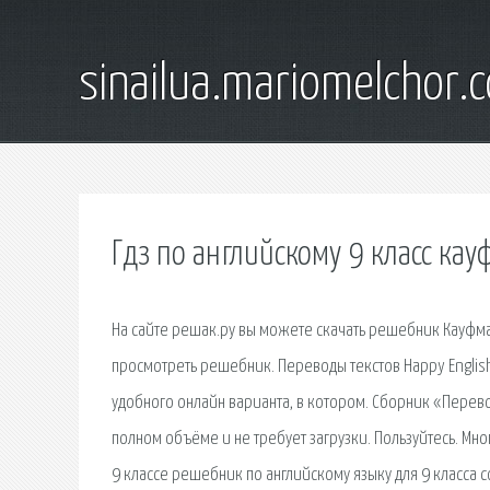
sinailua.mariomelchor.
Гдз по английскому 9 класс ка
На сайте решак.ру вы можете скачать решебник Кауфмана
просмотреть решебник. Переводы текстов Happy English 
удобного онлайн варианта, в котором. Сборник «Перевод
полном объёме и не требует загрузки. Пользуйтесь. Мн
9 классе решебник по английскому языку для 9 класса со