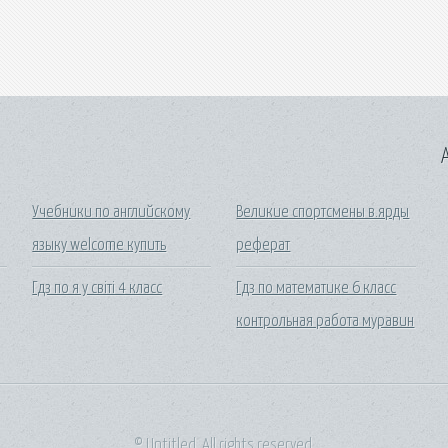
A
Учебники по английскому
Великие спортсмены в.ярды
языку welcome купить
реферат
Гдз по я у світі 4 класс
Гдз по математике 6 класс
контрольная работа муравин
© Untitled. All rights reserved.