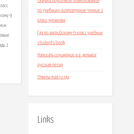
Скачать поурочное планирование
класс
по учебнику литературное чтение 1
скому 9
класс чуракова
бник
Гдз по английскому 6 класс учебник
товые
students book
адь 1
Написать сочинение а.а. дельвиг
русская песня
Ответы mail ru гдз
Links