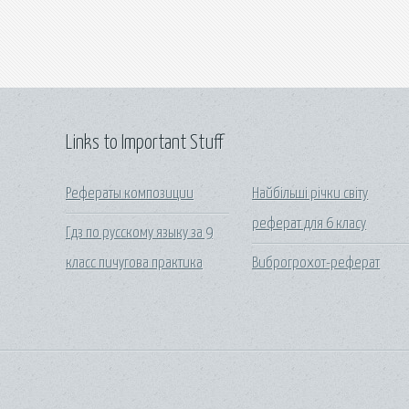
Links to Important Stuff
Рефераты композиции
Найбільші річки світу
реферат для 6 класу
Гдз по русскому языку за 9
класс пичугова практика
Виброгрохот-реферат