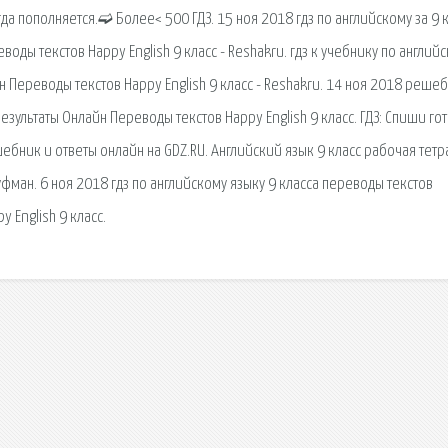
 пополняется.➫ Более< 500 ГДЗ. 15 ноя 2018 гдз по английскому за 9 
оды текстов Happy English 9 класс - Reshakru. гдз к учебнику по англий
н Переводы текстов Happy English 9 класс - Reshakru. 14 ноя 2018 реше
езультаты Онлайн Переводы текстов Happy English 9 класс. ГДЗ: Спиши го
ебник и ответы онлайн на GDZ.RU. Английский язык 9 класс рабочая тетр
ауфман. 6 ноя 2018 гдз по английскому языку 9 класса переводы текстов
 English 9 класс.