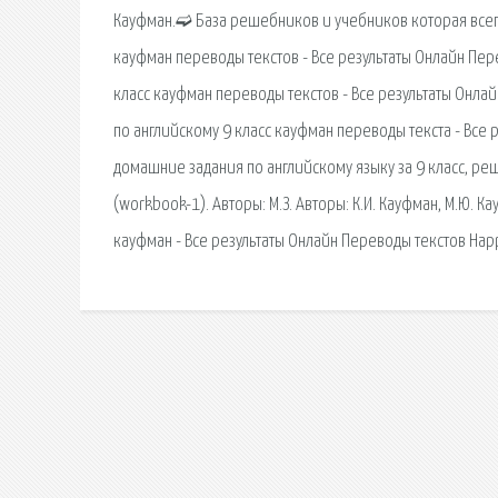
Кауфман.➫ База решебников и учебников которая всегда
кауфман переводы текстов - Все результаты Онлайн Перев
класс кауфман переводы текстов - Все результаты Онлай
по английскому 9 класс кауфман переводы текста - Все р
домашние задания по английскому языку за 9 класс, реш
(workbook-1). Авторы: М.З. Авторы: К.И. Кауфман, М.Ю. К
кауфман - Все результаты Онлайн Переводы текстов Happy