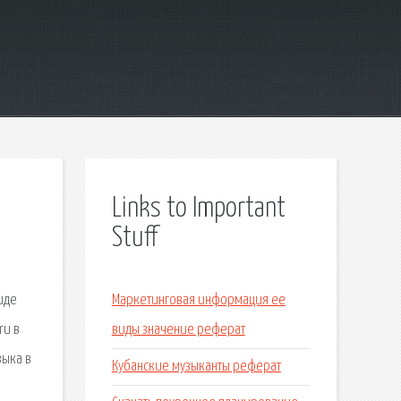
Links to Important
Stuff
иде
Маркетинговая информация ее
ru в
виды значение реферат
зыка в
Кубанские музыканты реферат