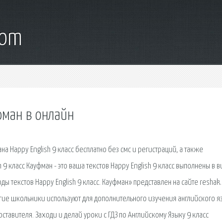
com
уфман в онлайн
 Happy English 9 класс бесплатно без смс и регистраций, а также
9 класс Кауфман - это ваша текстов Happy English 9 класс выполнены в в
ы текстов Happy English 9 класс. Кауфман» представлен на сайте reshak.
огие школьники используют для дополнительного изучения английского я
ставителя. Заходи и делай уроки с ГДЗ по Английскому Языку 9 класс