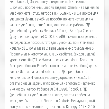
Решебник и ГДЗ к учебнику и тетрадям по Математике
школьной программы. Сверяй задание. Ответы на задания по
учебнику математики авторов Н.Я. Виленкин и В.И. Жохов для
учащихся. Лучшие учебные пособия по математике для 4
класса: учебники, решебники, контрольные работы. ГДЗ
(решебник) к учебнику Мерзляк А.Г. и др. Алгебра 7 класс
(углубленное изучение) ФГОС ОНЛАЙН. Скачать программы и
методические пособия, тетради и учебники по математике
начальной школы. Глава 2. Правильные многоугольники 6.
Правильные многоугольники и их свойства. Заходи и делай
уроки с онлайн ГДЗ по Математике 4 класс Моро. Большая
база решебников. Решебник по математике (учебник) для 4
класса Истомина на dedbotan.com. ГДЗ и решебник по
математике за 4 класс к учебнику Дорофеева часть 1, 2 -
ответы онлайн. Задачи и упражнения на готовых чертежах.
7-9 классы. Автор: Рабинович Е.М. 1998. Пособие. ГДЗ
(решебники) к учебникам за 1 класс, ответы к рабочим
тетрадям. Смотреть на iPhone или Android. Международный
конкурс по математике под названием Кенгуру-2018. 2-10