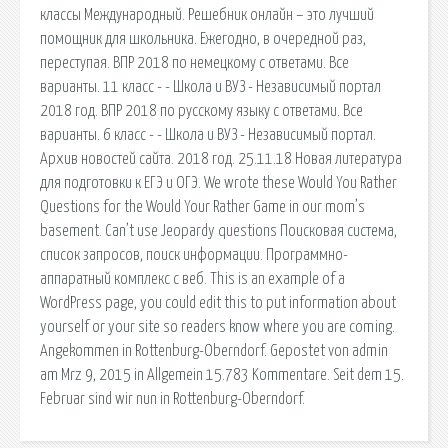
классы Международный. Решебник онлайн – это лучший
помощник для школьника. Ежегодно, в очередной раз,
переступая. ВПР 2018 по немецкому с ответами. Все
варианты. 11 класс - - Школа и ВУЗ - Независимый портал
2018 год. ВПР 2018 по русскому языку с ответами. Все
варианты. 6 класс - - Школа и ВУЗ - Независимый портал.
Архив новостей сайта. 2018 год. 25.11.18 Новая литература
для подготовки к ЕГЭ и ОГЭ. We wrote these Would You Rather
Questions for the Would Your Rather Game in our mom’s
basement. Can’t use Jeopardy questions Поисковая сиcтема,
список запросов, поиск информации. Программно-
аппаратный комплекс с веб. This is an example of a
WordPress page, you could edit this to put information about
yourself or your site so readers know where you are coming.
Angekommen in Rottenburg-Oberndorf. Gepostet von admin
am Mrz 9, 2015 in Allgemein 15.783 Kommentare. Seit dem 15.
Februar sind wir nun in Rottenburg-Oberndorf.