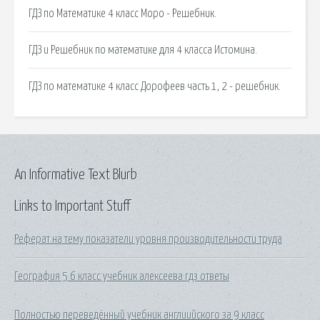
ГДЗ по Математике 4 класс Моро - Решебник.
ГДЗ и Решебник по математике для 4 класса Истомина.
ГДЗ по математике 4 класс Дорофеев часть 1, 2 - решебник.
An Informative Text Blurb
Links to Important Stuff
Реферат на тему показатели уровня производительности труда
География 5 6 класс учебник алексеева гдз ответы
Полностью переведённый учебник англиийского за 9 класс