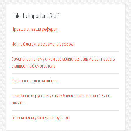
Links to Important Stuff
Правши и левши реферат
Ионный источник фримена реферат
Сочинение на тему о чём заставляеться задуматься повесть
станционный смотритель
Реферат статистика пәнінен
Решебник по русскому языку 6 класс рыбченкова 1 часть
онлайн
Голова и два уха первой руки гдз