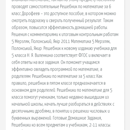
проводят самостоятельные Решебник по математике за 6
класс Дорофеев – это доступное пособие, в котором можно
смотреть подсказку и сверить полученный результат. Таким
образом, повысится эффективность домашней работы.
Решения с комментариями к итоговым контрольным работам
5 Мерзляк, Полонський, Якір 2011 Математика 5 Мерзляк,
Полонський, Якир. Решебник к новому изданию учебника для
5 класса Н. Я. Виленкина соответствует ФГОС и включает в
себя ответы на все задания. Он поможет учащимся
эффективно овладеть программой по математике, а
родителям. Решебники по математике за 5 класс Как
правило, решебник в пятом классе предназначается в
основном для родителей. Решебники по математике для 5
класса помогут ученикам, только недавно вышедшим из
начальной школы, начать лучше разбираться в действиях с
десятичными дробями, в понятии и решении числовых и
буквенных выражений. Готовые Домашние Задания,
Решебники ко всем предметам и учебникам, 2-11 классы.