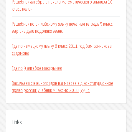
Решебник алгебра и начала математического анализа 10
класс нелин
Решебник по английскому языку печатная тетрадь 5 класс
ваулина дули подоляко эванс
Гдз по немецкому языку 6 класс 2011 год бим санникова
садомова
Гдз по 9 алгебре макарычев
Васильева с.в виноградов в.а мазаев в.д конституционное
право россии: учебник м.: эксмо 2010 559 с.
Links