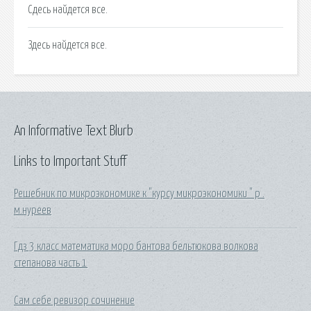
Сдесь найдется все.
Здесь найдется все.
An Informative Text Blurb
Links to Important Stuff
Решебник по микроэкономике к "курсу микроэкономики " р .
м.нуреев
Гдз 3 класс математика моро бантова бельтюкова волкова
степанова часть 1
Сам себе ревизор сочинение