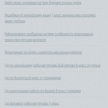
Найти мини сочинение на тему будущее в моих руках
Решебник по английскому языку 5 класс ваулина дули подоляко
эванс учебник
Реферативное сообщение на тему особенности дозирования
лекарств в детском возрасте
Департамент по труду и занятости населения реферат
Гдз по английскому рабочая тетрадь биболетова 6 класс от путина
Гдз по биологии 6 класс р.т пономарев
Гдз контрольная работа по физике 8 класс громцева
Гдз форвард рабочая тетрадь 3 класс