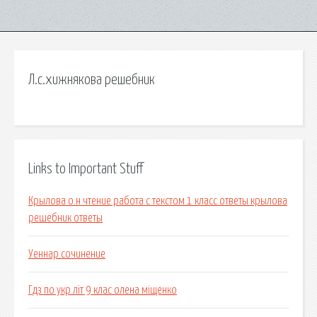
Л.с.хижнякова решебник
Links to Important Stuff
Крылова о.н чтение работа с текстом 1 класс ответы крылова
решебник ответы
Уеннар сочинение
Гдз по укр літ 9 клас олена міщенко