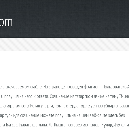
com
е в скачиваемом файле. На странице приведен фрагмент. Пользователь A
 и получил на него 2 ответа. Сочинение на татарском языке на тему “Ми
ләргә яратам соң? Китап укырга, компьютерда төрле уеннар уйнарга, савы
уеннар турында сочинение можете получить на нашем веб-сайте здесь без
 һәм саф һавага шатлана. Яз. Кыштан соң безгә яз килер. Күлләрдә һәм елг