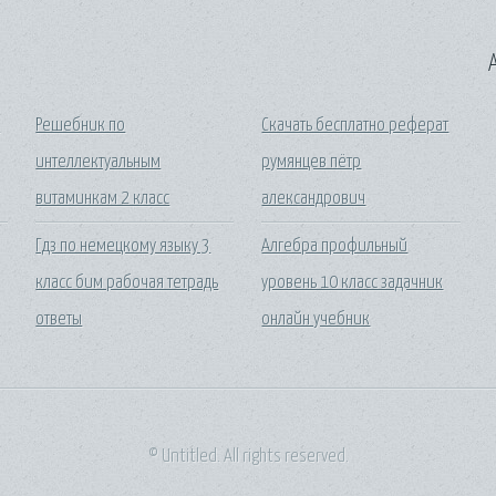
A
а
Решебник по
Скачать бесплатно реферат
интеллектуальным
румянцев пётр
витаминкам 2 класс
александрович
Гдз по немецкому языку 3
Алгебра профильный
класс бим рабочая тетрадь
уровень 10 класс задачник
ответы
онлайн учебник
© Untitled. All rights reserved.