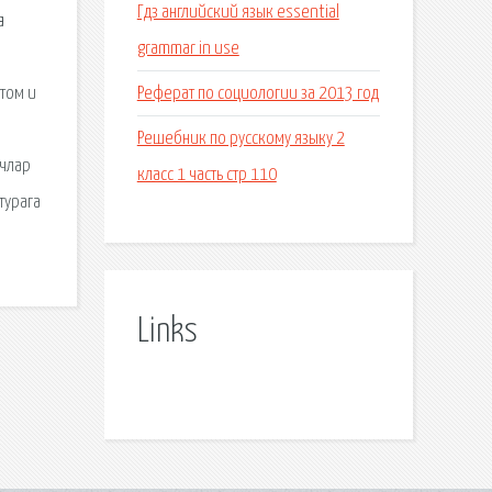
Гдз английский язык essential
н
grammar in use
Реферат по социологии за 2013 год
том и
Решебник по русскому языку 2
ачлар
класс 1 часть стр 110
турага
Links