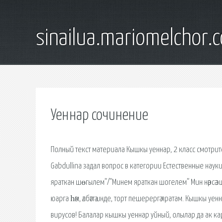
sinailua.mariomelchor.
Уеннар сочинение
Полный текст материала Кышкы уеннар, 2 класс смотрит
Gabdullina задал вопрос в категории Естественные науки
яраткан шөгылем”/”Минем яраткан шогелем” Мин нәрсә эш
юарга һәм, әлбәттә инде, торт пешерергә яратам. Кышкы 
вирусов! Балалар кышкы уеннар уйный, олылар да ак карга