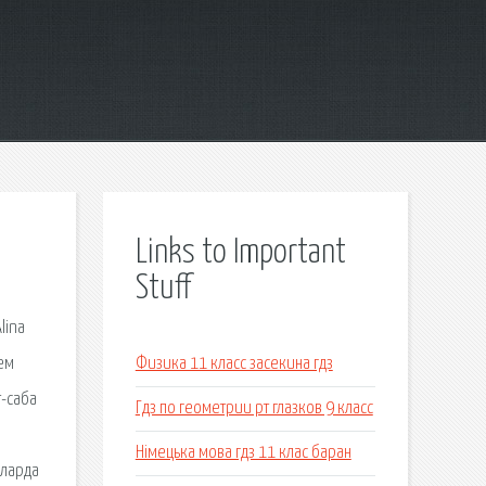
Links to Important
Stuff
lina
нем
Физика 11 класс засекина гдз
т-саба
Гдз по геометрии рт глазков 9 класс
Німецька мова гдз 11 клас баран
аларда