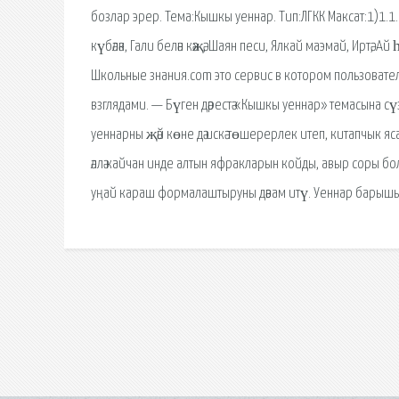
бозлар эрер. Тема:Кышкы уеннар. Тип:ЛГКК Максат:1)1.1.Ч
күбәләк, Гали белән кәҗә, Шаян песи, Ялкай маэмай, Иртә, 
Школьные знания.com это сервис в котором пользовател
взглядами. — Бүген дәрестә «Кышкы уеннар» темасына с
уеннарны җәй көне дә искә төшерерлек итеп, китапчык я
әллә кайчан инде алтын яфракларын койды, авыр соры бол
уңай караш формалаштыруны дәвам итү. Уеннар барышында 