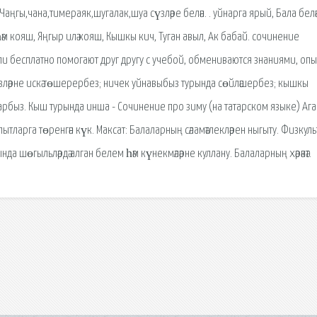
аңгы,чана,тимераяк,шугалак,шуа сүзләре белән. . уйнарга ярый, Бала белә
Ай һәм кояш, Яңгыр илә кояш, Кышкы кич, Туган авыл, Ак бабай. сочинение
и бесплатно помогают друг другу с учебой, обмениваются знаниями, опы
үзләрне искә төшерербез; ничек уйнавыбыз турында сөйләшербез; кышкы
сарбыз. Кыш турында инша - Сочинение про зиму (на татарском языке) Аг
ытларга төренгән күк. Максат: Балаларның сәламәтлекләрен ныгыту. Физкуль
шөгыльләрдә алган белем һәм күнекмәләрне куллану. Балаларның хәрәкәт.