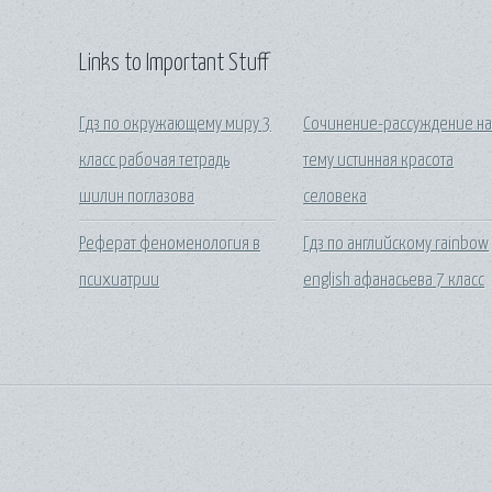
Links to Important Stuff
Гдз по окружающему миру 3
Сочинение-рассуждение н
класс рабочая тетрадь
тему истинная красота
шилин поглазова
селовека
Реферат феноменология в
Гдз по английскому rainbow
психиатрии
english афанасьева 7 класс