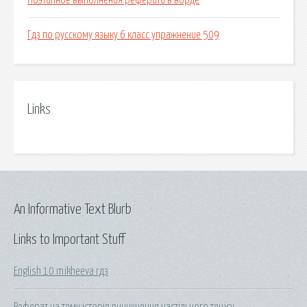
Поэтапное выполнения реферата в ворде
Гдз по русскому языку 6 класс упражнение 509
Links
An Informative Text Blurb
Links to Important Stuff
English 10 mikheeva гдз
Реферат на тему:історія виникнення настільного тенісу