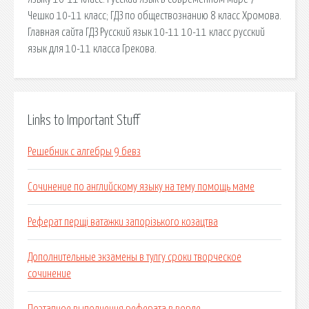
Чешко 10-11 класс; ГДЗ по обществознанию 8 класс Хромова.
Главная сайта ГДЗ Русский язык 10-11 10-11 класс русский
язык для 10-11 класса Грекова.
Links to Important Stuff
Решебник с алгебры 9 бевз
Сочинение по английскому языку на тему помощь маме
Реферат перщі ватажки запорізького козацтва
Дополнительные экзамены в тулгу сроки творческое
сочинение