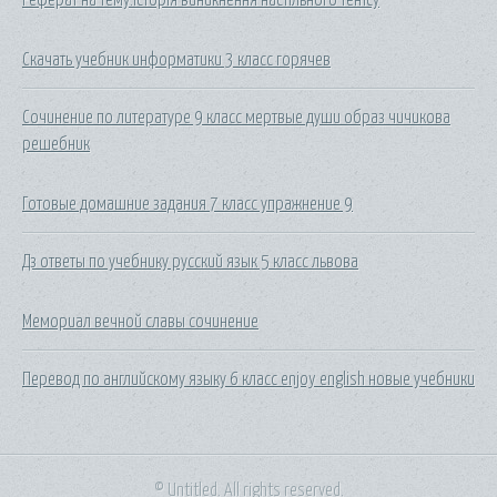
Скачать учебник информатики 3 класс горячев
Сочинение по литературе 9 класс мертвые души образ чичикова
решебник
Готовые домашние задания 7 класс упражнение 9
Дз ответы по учебнику русский язык 5 класс львова
Мемориал вечной славы сочинение
Перевод по английскому языку 6 класс enjoy english новые учебники
© Untitled. All rights reserved.