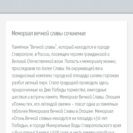
Мемориал вечной славы сочинение
Памятник "Вечной славы", который находится в городе
Ставрополе, в России, посвящен героям гражданской и
Великий Отечественной воин. Попасть к мемориалу можно,
проследовав по Аллее Славы. На окружающей весь
грандиозный комплекс городской площади силами горожан
разбит уютный парк. Стало традицией проводить здесь
приуроченные ко Дню Победы торжества, ежегодные
шествия и встречи памяти. Мемориал Вечной Славы, Опошня
«Помни тех, кто легендой овеян» – гласит одна из памятных
табличек Мемориала Вечной Славы в Опошне. Мемориал
«Огонь Вечной славы» находится на площади «30-лет
Победы», в городе Минеральные Воды Ставропольского края
и был открыт 9 мая в 1976 года, в честь памяти погибших