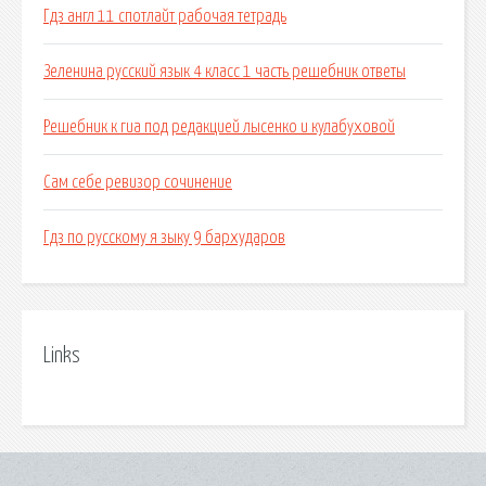
Гдз англ 11 спотлайт рабочая тетрадь
Зеленина русский язык 4 класс 1 часть решебник ответы
Решебник к гиа под редакцией лысенко и кулабуховой
Сам себе ревизор сочинение
Гдз по русскому я зыку 9 бархударов
Links