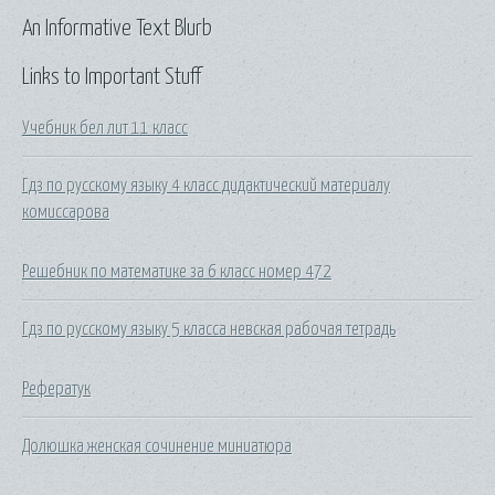
An Informative Text Blurb
Links to Important Stuff
Учебник бел лит 11 класс
Гдз по русскому языку 4 класс дидактический материалу
комиссарова
Решебник по математике за 6 класс номер 472
Гдз по русскому языку 5 класса невская рабочая тетрадь
Рефератук
Долюшка женская сочинение миниатюра