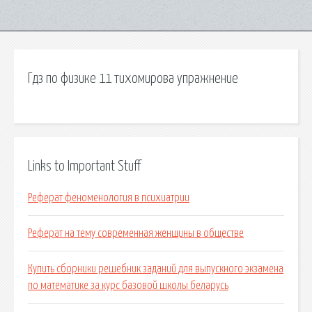
Гдз по физике 11 тихомирова упражнение
Links to Important Stuff
Реферат феноменология в психиатрии
Реферат на тему современная женщины в обществе
Купить сборники решебник заданий для выпускного экзамена
по математике за курс базовой школы беларусь