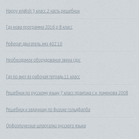
Happy english 3 класс 2 часть решебник
Гдз нова программа 2016 р 8 класс
Реферат двигатель змз 402.10
Необходимое оборудование звена гдзс
Гдз по англ яз рабочая тетрадь 11 класс
Решебник по русскому языку 7 класс практика с.н. пименова 2008
Решебник к задачнику по физике гольдфарба
Орфоэпические шпаргалки русского языка