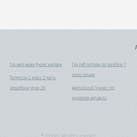
A
Гдз англ мова 9 клас карпюк
Гдз раб тетрадь по алгебре 7
класс ерина
Петерсон 2 класс 2 часть
решебник урок 20
Английский 9 класс гдз
кузовлев активити
© Untitled. All rights reserved.