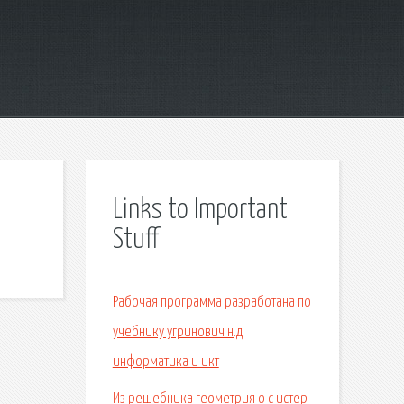
Links to Important
Stuff
Рабочая программа разработана по
учебнику угринович н.д
информатика и икт
Из решебника геометрия о с истер