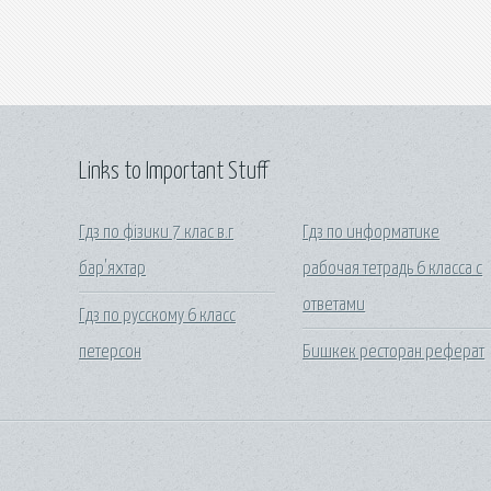
Links to Important Stuff
Гдз по фізики 7 клас в.г
Гдз по информатике
бар'яхтар
рабочая тетрадь 6 класса с
ответами
Гдз по русскому 6 класс
петерсон
Бишкек ресторан реферат