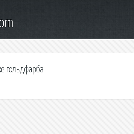
com
ке гольдфарба