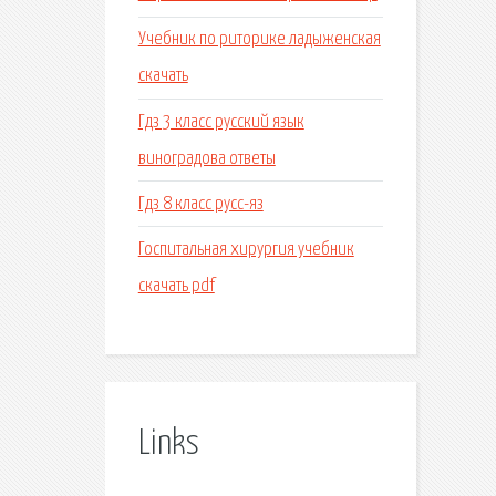
Учебник по риторике ладыженская
скачать
Гдз 3 класс русский язык
виноградова ответы
Гдз 8 класс русс-яз
Госпитальная хирургия учебник
скачать pdf
Links