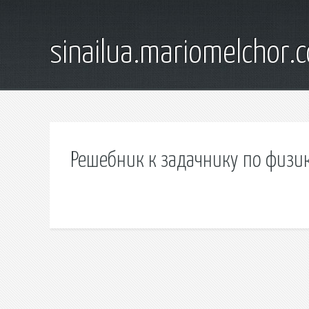
sinailua.mariomelchor.
Решебник к задачнику по физи