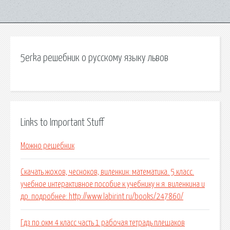
5erka решебник о русскому языку львов
Links to Important Stuff
Можно решебник
Скачать жохов, чесноков, виленкин: математика. 5 класс.
учебное интерактивное пособие к учебнику н.я. виленкина и
др. подробнее: http://www.labirint.ru/books/247860/
Гдз по окм 4 класс часть 1 рабочая тетрадь плешаков