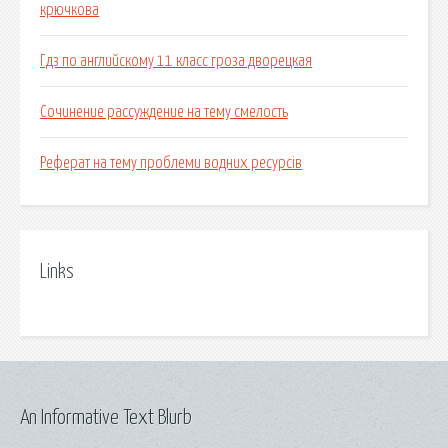
крючкова
Гдз по английскому 11 класс гроза дворецкая
Сочинение рассуждение на тему смелость
Реферат на тему проблеми водних ресурсів
Links
An Informative Text Blurb