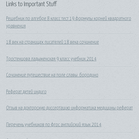
Links to Important Stuff
Решебник по алгебре 8 класс тест 19.формулы корней квадратного
уравнения
18 век на страницах писателей 18 века сочинение
Тростенцова ладыженская 9 класс учебник 2014
Сочинение путешествие на поле славы .бородино
Реферат детей индиго
Отзыв на докторскую диссертацию информатика медицины реферат
Перечень учебников по фгос английский язык 2014