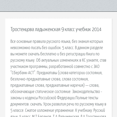
Тростенцова ладыженская 9 класс учебник 2014
Все основные правила русского языка, без знания которых
невозможно писать без ошибок. 5 класс. В данном разделе
вы можете скачать бесплатно и без регистрации Книги по
русскому языку. Об актуальных изменениях в КС узнаете, став
участником программы, разработанной совместно с ЗАО
"Сбербанк-АСТ". Предикативы (слова категории состояния,
безлично-предикативные слова, слова состояния,
предикативные слова, предикативные наречия) — слова,
обозначающие статическое состояние. Законодательство -
законы и кодексы Российской Федерации.Полные тексты
документов. cкачать: Урок развития речи по русскому языку в
5 классе. Сжатое изложение упражнение. К учебнику: Русский
язык. 5 класс. М.Т.Баранов, Т.А.Ладыженская, Л.А.Тростенцова