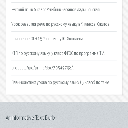
Русский язык 6 класс Учебник Баранов Ладыженская.
Урок развития речи по русскому языку в 5 классе. Сжатое.
Сочинение ОГЭ 15.2 по тексту Ю. Яковлева.
КТП по русскому языку 5 класс ФГОС по программе Т.А.
products/ipo/prime/doc/70549798/.
План-конспект урока по русскому языку (5 класс) по теме.
An Informative Text Blurb