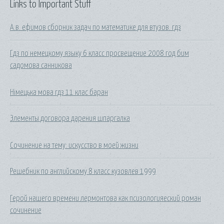
Links to Important Stuff
А.в. ефимов сборник задач по математике для втузов. гдз
Гдз по немецкому языку 6 класс просвещение 2008 год бим
садомова санникова
Німецька мова гдз 11 клас баран
Элементы договора дарения шпаргалка
Сочинение на тему: искусство в моей жизни
Решебник по английскому 8 класс кузовлев 1999
Герой нашего времени лермонтова как псизологияеский роман
сочинение