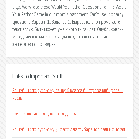
и др. We wrote these Would You Rather Questions for the Would
Your Rather Game in our mom’s basement. Can’t use Jeopardy
questions Вариант 1. Задание 1. Выразительно прочитайте
текст вслух. Быть может, уже много тысяч лет. Опубликованы
методические материалы для подготовки и аттестации
экспертов по проверке.
Links to Important Stuff
Решебник по русскому языку 6 класса быстрова кибирева 1
часть
Сочинение мой родной город саранск
Решебник по русскому 5 класс 2 часть баранов ладыженская