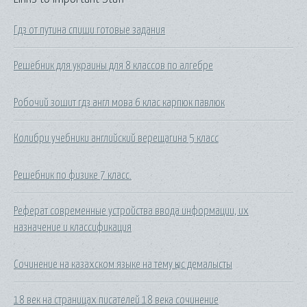
Гдз от путина спиши готовые задания
Решебник для украины для 8 классов по алгебре
Робочий зошит гдз англ мова 6 клас карпюк павлюк
Колибри учебники английский верещагина 5 класс
Решебник по физике 7 класс.
Реферат современные устройства ввода информации, их
назначение и классификация
Сочинение на казахском языке на тему қыс демалысты
18 век на страницах писателей 18 века сочинение