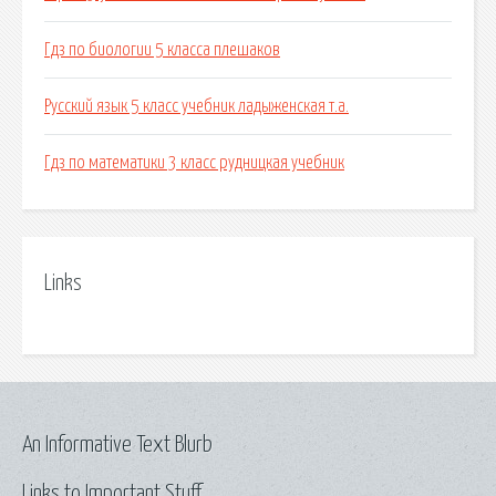
Гдз по биологии 5 класса плешаков
Русский язык 5 класс учебник ладыженская т.а.
Гдз по математики 3 класс рудницкая учебник
Links
An Informative Text Blurb
Links to Important Stuff