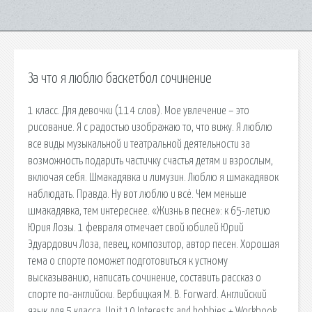
За что я люблю баскетбол сочинение
1 класс. Для девочки (114 слов). Мое увлечение – это
рисование. Я с радостью изображаю то, что вижу. Я люблю
все виды музыкальной и театральной деятельности за
возможность подарить частичку счастья детям и взрослым,
включая себя. Шмакадявка и лимузин. Люблю я шмакадявок
наблюдать. Правда. Ну вот люблю и всё. Чем меньше
шмакадявка, тем интереснее. «Жизнь в песне»: к 65-летию
Юрия Лозы. 1 февраля отмечает свой юбилей Юрий
Эдуардович Лоза, певец, композитор, автор песен. Хорошая
тема о спорте поможет подготовиться к устному
высказыванию, написать сочинение, составить рассказ о
спорте по-английски. Вербицкая М. В. Forward. Английский
язык для 5 класса. Unit 10 Interests and hobbies + Workbook.