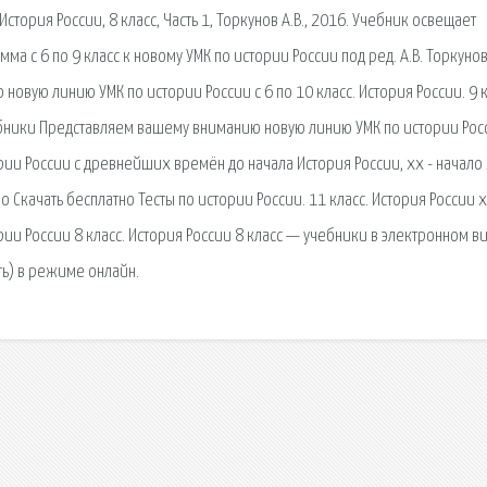
стория России, 8 класс, Часть 1, Торкунов А.В., 2016. Учебник освещает
ма с 6 по 9 класс к новому УМК по истории России под ред. А.В. Торкуно
вую линию УМК по истории России с 6 по 10 класс. История России. 9 к
учебники Представляем вашему вниманию новую линию УМК по истории Росс
ии России с древнейших времён до начала История России, xx - начало x
но Скачать бесплатно Тесты по истории России. 11 класс. История России 
рии России 8 класс. История России 8 класс — учебники в электронном в
ть) в режиме онлайн.