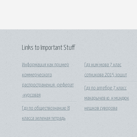
Links to Important Stuff
Информация как пример
Гдз ним мова 7 клас
коммерческого
сотникова 2015 зошит
распространения -реферат
Гдз по алгебре 7 класс
-курсовая
макарычев ю. н миндюк
Гдз по обществознанию 8
нешков суворова
класса зеленая тетрадь