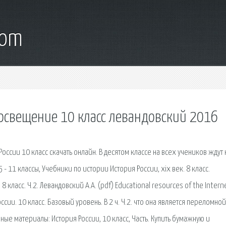
com
росвещение 10 класс левандовский 2016
оссии 10 класс скачать онлайн. В десятом классе на всех учеников ждут
- 11 классы, Учебники по истории История России, xix век. 8 класс.
8 класс. Ч.2. Левандовский А.А. (pdf) Educational resources of the Interne
сии. 10 класс. Базовый уровень. В 2 ч. Ч.2. что она является переломной
ные материалы: История России, 10 класс, Часть. Купить бумажную и