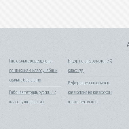
A
Где скачать верещагина
Екцор по информатике 9
притыкина 4 класс учебник
класс гдз
скачать бесплатно
Реферат независимость
Рабочая тетрадь русский 2
казахстана на казахском
класс кузнецова гдз
языке бесплатно