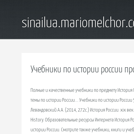
sinailua.mariomelchor.
Учебники по истории россии п
Полные и качественные учебники по предмету История Р
темы по истории России…. Учебники по истории России 5 
Левандовский А.А. (2014, 272с.) История России. xix век. 
History. Образовательные ресурсы Интернета История Рос
истории России. Смотрите также учебники, книги и учеб