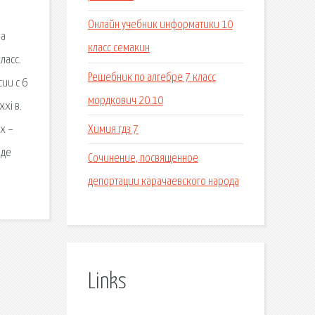
Онлайн учебник информатики 10
ва
класс семакин
ласс.
Решебник по алгебре 7 класс
ии с 6
мордкович 20.10
xi в.
Химия гдз 7
xx –
иде
Сочинение, посвященное
депортации карачаевского народа
Links