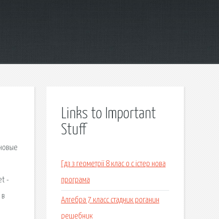
Links to Important
Stuff
 новые
Гдз з геометрії 8 клас о с істер нова
t -
програма
 в
Алгебра 7 класс стадник роганин
решебник