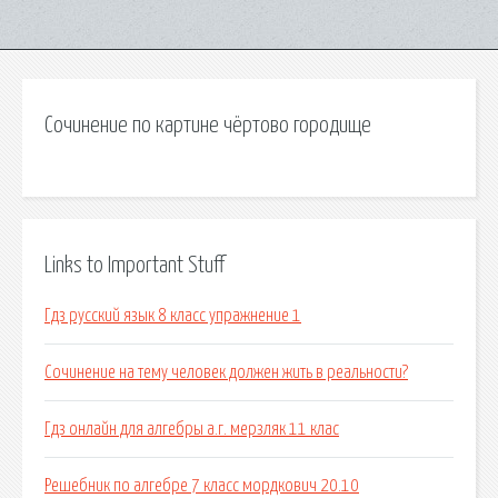
Сочинение по картине чёртово городище
Links to Important Stuff
Гдз русский язык 8 класс упражнение 1
Сочинение на тему человек должен жить в реальности?
Гдз онлайн для алгебры а.г. мерзляк 11 клас
Решебник по алгебре 7 класс мордкович 20.10