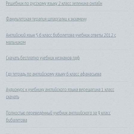
Решебник по русскому языку 2 класс зеленина онлайн
Факультетская терапия шпаргалки к экзамену
Английский язык 5 6 класс биболетова учебник ответы 2012 с
мальчиком
Скачать бесплатно учебник незнанов пдф
Гдз тетрадь по английскому языку 6 класс афанасьева
Аудиокурс к учебнику английского языка верещагина 1 класс
скачать
Полностью переведённый учебник англиийского за 9 класс
бибалетова