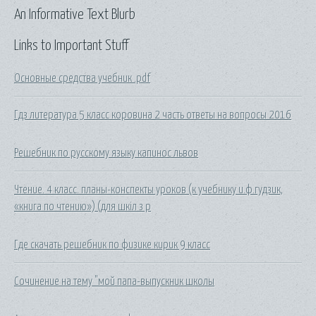
An Informative Text Blurb
Links to Important Stuff
Основные средства учебник .pdf
Гдз литература 5 класс коровина 2 часть ответы на вопросы 2016
Решебник по русскому языку капинос львов
Чтение. 4 класс. планы-конспекты уроков (к учебнику и.ф.гудзик,
«книга по чтению») (для шкіл з р
Где скачать решебник по физике кирик 9 класс
Сочинение на тему "мой папа-выпускник школы