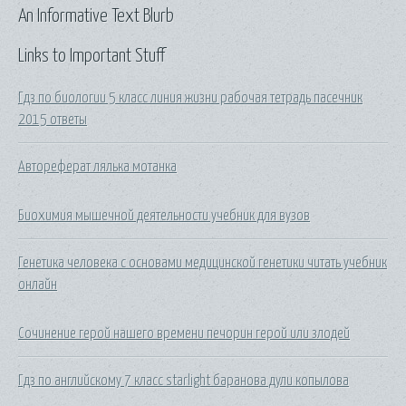
An Informative Text Blurb
Links to Important Stuff
Гдз по биологии 5 класс линия жизни рабочая тетрадь пасечник
2015 ответы
Автореферат лялька мотанка
Биохимия мышечной деятельности учебник для вузов
Генетика человека с основами медицинской генетики читать учебник
онлайн
Сочинение герой нашего времени печорин герой или злодей
Гдз по английскому 7 класс starlight баранова дули копылова