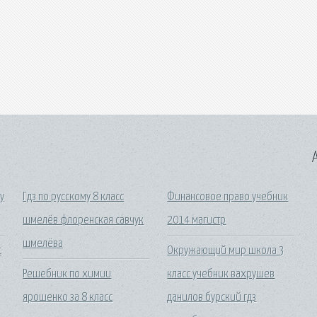
A
у
Гдз по русскому 8 класс
Финансовое право учебник
шмелёв флоренская савчук
2014 магистр
шмелёва
с
Окружающий мир школа 3
Решебник по химии
класс учебник вахрушев
ярошенко за 8 класс
данилов бурский гдз