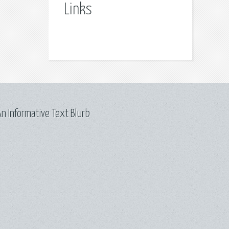
Links
n Informative Text Blurb