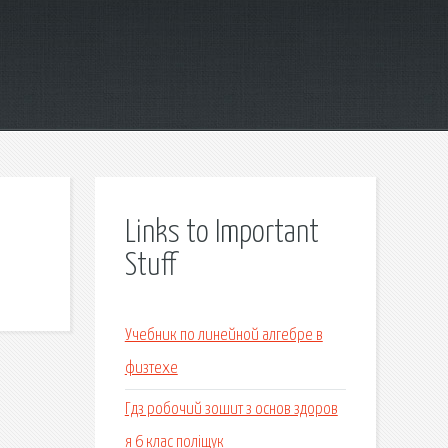
Links to Important
Stuff
Учебник по линейной алгебре в
физтехе
Гдз робочий зошит з основ здоров
я 6 клас поліщук