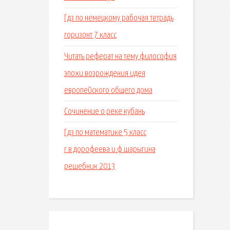
Гдз по немецкому рабочая тетрадь
горизонт 7 класс
Читать реферат на тему философия
эпохи возрождения идея
европейского общего дома
Сочинение о реке кубань
Гдз по математике 5 класс
г.в.дорофеева и.ф.шарыгина
решебник 2013