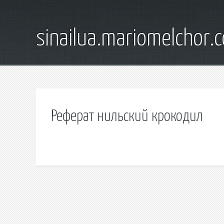
sinailua.mariomelchor.
Реферат нильский крокодил