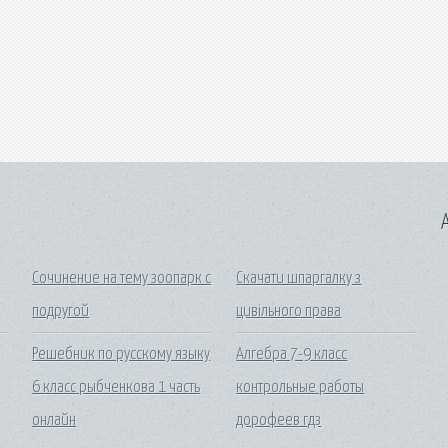
A
Сочинение на тему зоопарк с
Скачати шпаргалку з
подругой
цивільного права
Решебник по русскому языку
Алгебра 7-9 класс
6 класс рыбченкова 1 часть
контрольные работы
онлайн
дорофеев гдз