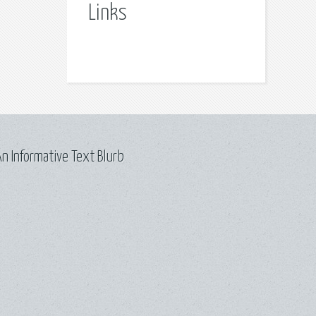
Links
n Informative Text Blurb