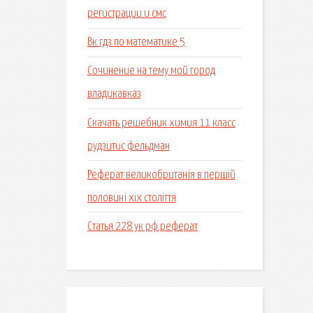
регистрации и смс
Вк гдз по математике 5
Сочинение на тему мой город
владикавказ
Скачать решебник химия 11 класс
рудзитис фельдман
Реферат великобританія в першій
половині хіх століття
Статья 228 ук рф реферат