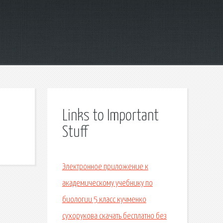
Links to Important
Stuff
Электронное приложение к
академическому учебнику по
биологии 5 класс кучменко
сухорукова скачать бесплатно без