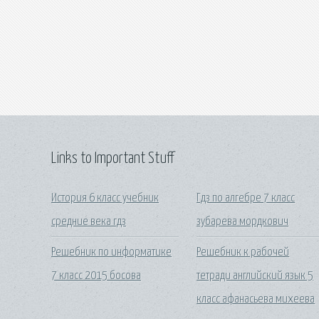
Links to Important Stuff
История 6 класс учебник
Гдз по алгебре 7 класс
средние века гдз
зубарева мордкович
Решебник по информатике
Решебник к рабочей
7 класс 2015 босова
тетради английский язык 5
класс афанасьева михеева