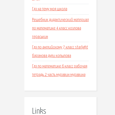
Гдз на тему моя школа
Решебник дидактический материал
по математике 4 класс козлова
гераськин
Гдз по английскому 7 класс starlight
баранова дули копылова
Гдз по математике 6 класс рабочая
тетрадь 2 часть муравин муравина
Links