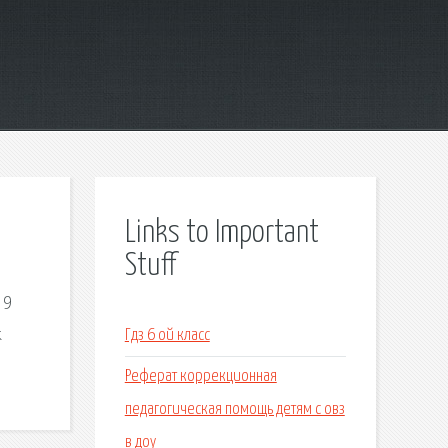
Links to Important
Stuff
 9
&
Гдз 6 ой класс
Реферат коррекционная
педагогическая помощь детям с овз
в доу