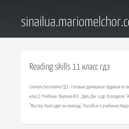
sinailua.mariomelchor.
Reading skills 11 класс гдз
Скачать бесплатно ГДЗ - Готовые домашние задания по ан
класс). Учебник. Ваулина Ю.Е., Дули Дж. и др. В разделе
"Мистер Хэлп идет на помощь" Пособие к учебнику Happy