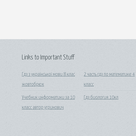
Links to Important Stuff
Гдз з української мови 8 клас
2 часть гдз по математике 4
жовтобрюх
класс
Учебник информатики за 10
Гдз биология.10кл
класс автор угринович