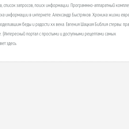
ма, список запросов, поиск информации. Программно-аппаратный компле
ка информации в интернете. Александр Быстряков. Хроника жизни евр
зделившим беды и радости xx века. Евгения Шацкая Библия стервы: пра
 {Интересный портал с простыми и доступными рецептами самых
вет здесь.