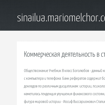
sinailua.mariomelchor.
Коммерческая деятельность в с
Обществознание Учебник 8 класс Боголюбов - данный кн
с компьютера и телефона. Банк рефератов содержит бо
докладов по различным дисциплинам: истории, психоло
наметилась тенденция улучшения финансового состояни
фигура мировой истории - Иосиф Виссарионович Сталин