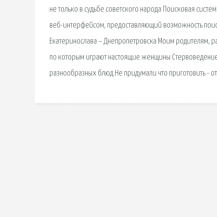
не только в судьбе советского народа Поисковая сиcте
веб-интерфейсом, предоставляющий возможность поис
Екатеринослава – Днепропетровска Моим родителям, ра
по которым играют настоящие женщины Стервоведение.
разнообразных блюд.Не придумали что приготовить - от