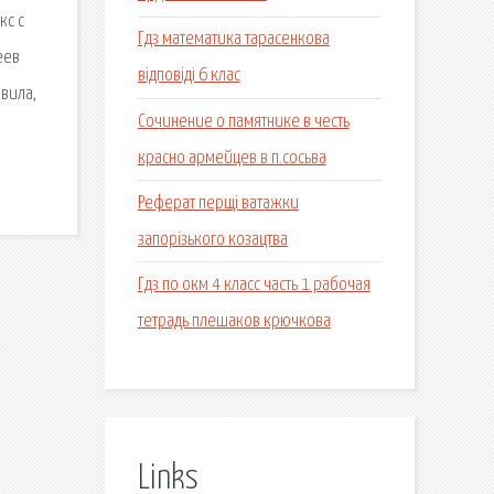
кс с
Гдз математика тарасенкова
еев
відповіді 6 клас
вила,
Сочинение о памятнике в честь
красно армейцев в п.сосьва
Реферат перщі ватажки
запорізького козацтва
Гдз по окм 4 класс часть 1 рабочая
тетрадь плешаков крючкова
Links