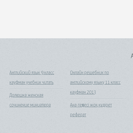
A
Английский язык 9 класс
Онлайн решебник по
кауфман учебник читать
английскому языку 11 класс
кауфман 2013
Долюшка женская
сочинение миниатюра
Ана-теңдесі жоқ құдірет
реферат