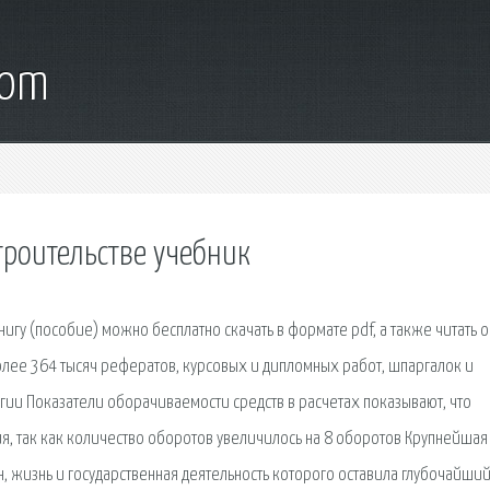
com
троительстве учебник
игу (пособие) можно бесплатно скачать в формате pdf, а также читать 
лее 364 тысяч рефератов, курсовых и дипломных работ, шпаргалок и
гии Показатели оборачиваемости средств в расчетах показывают, что
я, так как количество оборотов увеличилось на 8 оборотов Крупнейшая
, жизнь и государственная деятельность которого оставила глубочайший