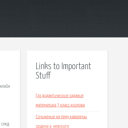
Links to Important
Stuff
онлайн
Гдз дидактические задания
математика 3 класс козлова
Сочинение на тему кавалеры
 след
ордена а. невского