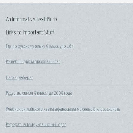
An Informative Text Blurb
Links to Important Stuff
Гдз по русскому языку 9 класс упр 164
Решебник укр м глазова 6 клас
Пасха реферат
Рудзитис химия 9 класс гдз 2009 года
Учебник английского языка афанасьева михеева 8 класс скачать
Реферат на тему украинський одяг