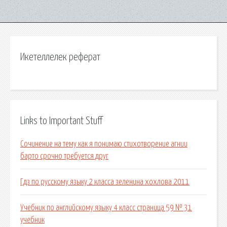
Икетеллелек реферат
Links to Important Stuff
Сочинение на тему как я понимаю стихотворение агнии
барто срочно требуется друг
Гдз по русскому языку 2 класса зеленина хохлова 2011
Учебник по английскому языку 4 класс страница 59 № 31
учебник