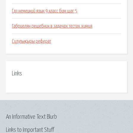
Гдз немецкий язык 9 класс бим шаг 5
Габриелян решебник в задачах тестах химия
Сұлулық сыры реферат
Links
An Informative Text Blurb
Links to Important Stuff