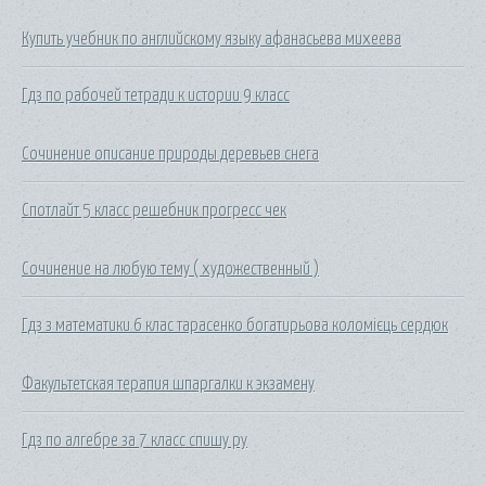
Купить учебник по английскому языку афанасьева михеева
Гдз по рабочей тетради к истории 9 класс
Сочинение описание природы деревьев снега
Спотлайт 5 класс решебник прогресс чек
Сочинение на любую тему ( художественный )
Гдз з математики 6 клас тарасенко богатирьова коломієць сердюк
Факультетская терапия шпаргалки к экзамену
Гдз по алгебре за 7 класс спишу ру