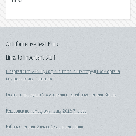
Links
An Informative Text Blurb
Links to Important Stuff
Шпаргалки ст. 286.1 ук рф «неисполнение сотрудником органа
внутренних дел приказа»
Гдз по сольфеджио 6 класс калинина рабочая тетрадь 30 стр
Решебник по немецкому языку 2016 7 класс
Рабочая тетрадь 2 класс 1 часть решебник