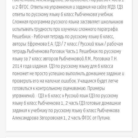
и 2 ФГОС. Ответы на упражнения и задания на сайте ЯГДЗ. ГДЗ
ответы по русскому языку 6 класс Рыбченкова учебник.
Сложная программа русского языка заставляет школьников
испытывать трудности при изучении сложного параграфа.
Решебник - Рабочая тетрадь по русскому языку 6 класс,
авторы: Ефремова Е.А. ГДЗ / 7 класс / Русский язык / рабочая
тетрадь Рыбченкова Роговик Часть 1 Решебник по русскому
языку за 7 класс авторов Рыбченковой Л.М., Роговика Т.Н.
2014 года издания. ГДЗ по русскому языку для 6 класса
поможет не просто успешно выполнить домашнее задание и
проверить его на наличие ошибок. Учащимся будет легче
готовиться к контрольному оцениванию. Примеры
упражнений. · ГДЗ » 6 класс » Русский язык ГДЗ по русскому
языку 6 класс Рыбченкова 1, 2 часть ГДЗ готовые домашние
задания к учебнику по русскому языку 6 класс Рыбченкова
Александрова Загоровская 1, 2 часть ФГОС от Путина.