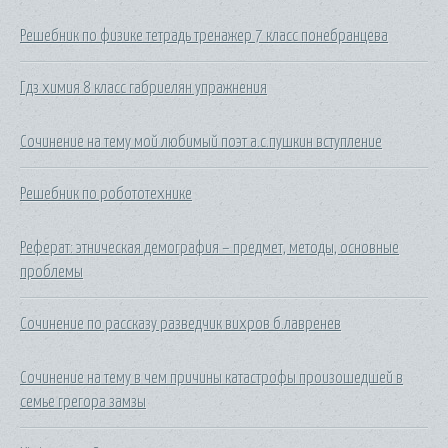
Решебник по физике тетрадь тренажер 7 класс понебранцева
Гдз химия 8 класс габриелян упражнения
Сочинение на тему мой любимый поэт а.с.пушкин вступление
Решебник по робототехнике
Реферат: этническая демография – предмет, методы, основные
проблемы
Сочинение по рассказу разведчик вихров б.лавренев
Сочинение на тему в чем причины катастрофы произошедшей в
семье грегора замзы