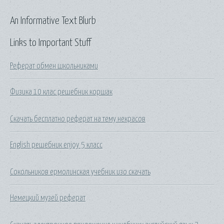
An Informative Text Blurb
Links to Important Stuff
Реферат обмен школьниками
Физика 10 клас решебник коршак
Скачать бесплатно реферат на тему некрасов
English решебник enjoy 5 класс
Сокольников ермолинская учебник изо скачать
Немецкий музей реферат