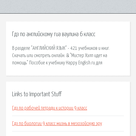
Гдз по английскому гиа ваулина 6 класс
В разделе "АНГЛИЙСКИЙ ЯЗЫК" - 421 учебников и книг.
Скачать или смотреть онлайн. & "Мистер Хэлп идет на
помощь" Пособие к учебнику Happy English.ru для
Links to Important Stuff
Гдз по рабочей тетради к истории 9 класс
Гдз по биологии 9 класс жизнь в мезозойскую эру