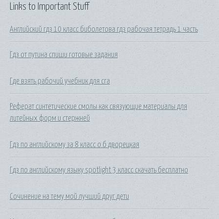
Links to Important Stuff
Английский гдз 10 класс биболетова гдз рабочая тетрадь 1 часть
Гдз от путина спиши готовые задания
Где взять рабочий учебник для сга
Реферат синтетические смолы как связующие материалы для
литейных форм и стержней
Гдз по английскому за 8 класс о.б дворецкая
Гдз по английскому языку spotlight 3 класс скачать бесплатно
Сочинение на тему мой лучший друг дети