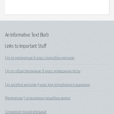
An Informative Text Blurb
Links to Important Stuff
Гдз по математике 6 класс подробно мерзляк
Гдз по обществознанию 8 класс краюшкина тесты
Гдз алгебра мерзляк 9 клас для поглибленого вивчення
Математика 5 кл виленкин решебник видео
Сочинение прилагательные