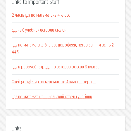
Links to Important Stuff
2 часть гдз по математике 4 класс
Единый учебник истории сталин
Гдз по математике 6 класс дорофеев, петер со н - ч ас т ь 2
445
Гдз в рабочей тетради по истории россии 8 класса
Окей google гдз по математике 4 класс петерсон
Гдз по математике никольский ответы учебник
Links