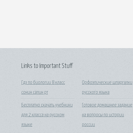
Links to Important Stuff
Гдз по биологии 8 класс
Орфоэпические шпаргалки
сонин сапин рт
русского языка
Бесплатно скачать учебники
Готовое домашнее задание
для 2 класса на русском
на вопросы по истории
языке
россии