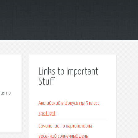
Links to Important
Stuff
ния по
Английский в фокусе гдз 5 класс
spotlight
Сочинение по картине юона
весенний солнечный день