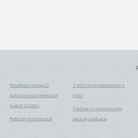
A
Решебник радецкий
2 часть гдз по математике 4
дидактический материал
класс
химия 10 класс
Учебник по техническому
Реферат полиплоидия
анализу графиков