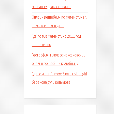
описание дальнего плана
Онлайн решебник по математике 5
класс виленкин фгос
Гдз по гиа математика 2011 год
попов лаппо
География 10 класс максаковский
онлайн решебник к учебнику
Гдз по английскому 7 класс starlight
баранова дули копылова