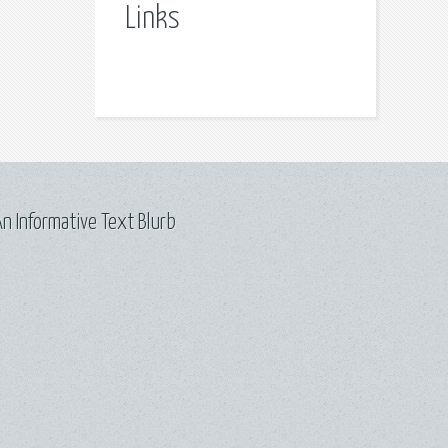
Links
n Informative Text Blurb