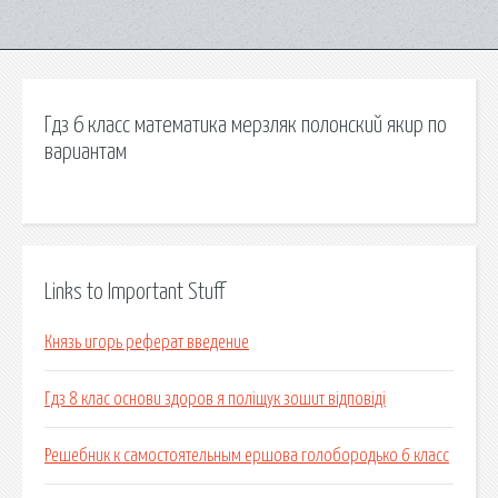
Гдз 6 класс математика мерзляк полонский якир по
вариантам
Links to Important Stuff
Князь игорь реферат введение
Гдз 8 клас основи здоров я поліщук зошит відповіді
Решебник к самостоятельным ершова голобородько 6 класс