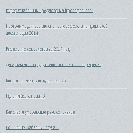
Реферат.табличный редактор майкрософт эксель
Программа для составления автореферата кандидатской
диссертации 2014
Реферат по социологии за 2013 год
Департамент по труду и занятости населения реферат
Биология суматохин кучменко гдз
Гдз англійська несвіт 8
Как спасти умирающие реки сочинение
Сочинение "забавный случай"