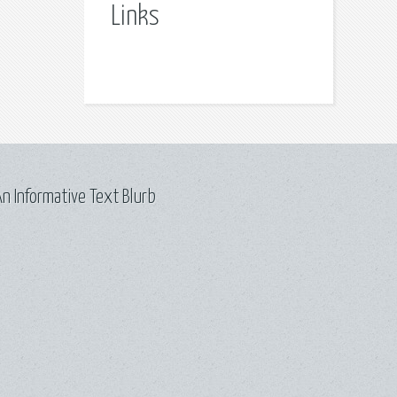
Links
n Informative Text Blurb