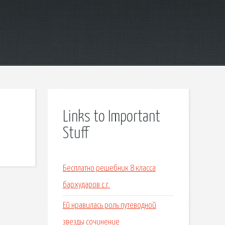
Links to Important
Stuff
Бесплатно решебник 8 класса
бархударов с.г.
Ей нравилась роль путеводной
звезды сочинение