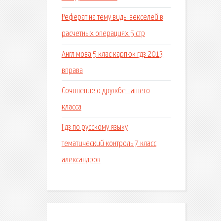
Реферат на тему виды векселей в
расчетных операциях 5 стр
Англ мова 5 клас карпюк гдз 2013
вправа
Сочинение о дружбе нашего
класса
Гдз по русскому языку
тематический контроль 7 класс
александров