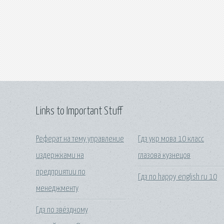
Links to Important Stuff
Реферат на тему управление
Гдз укр мова 10 класс
издержками на
глазова кузнецов
предприятии по
Гдз по happy english ru 10
менеджменту
Гдз по звёздному