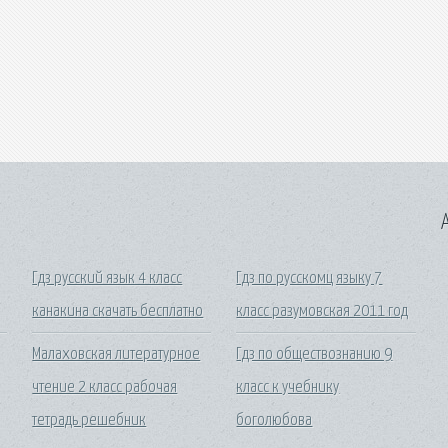
A
Гдз русский язык 4 класс
Гдз по русскомц языку 7
канакина скачать бесплатно
класс разумовская 2011 год
Малаховская литературное
Гдз по обществознанию 9
чтение 2 класс рабочая
класс к учебнику
тетрадь решебник
боголюбова